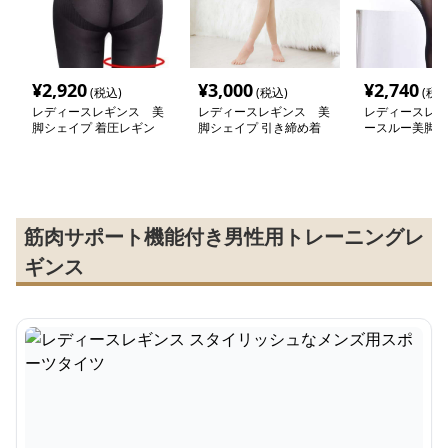
¥
2,920
¥
3,000
¥
2,740
(税込)
(税込)
(税込
レディースレギンス 美
レディースレギンス 美
レディースレギ
脚シェイプ 着圧レギン
脚シェイプ 引き締め着
ースルー美脚着
ス
圧レギンス
ス
筋肉サポート機能付き男性用トレーニングレ
ギンス