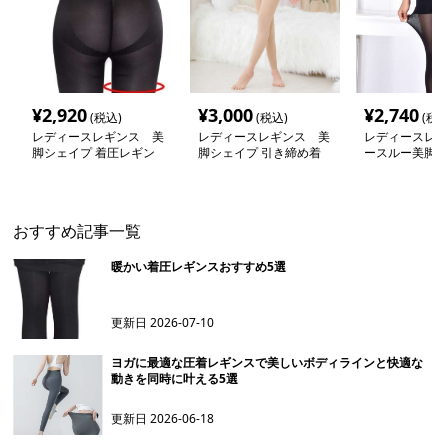
¥
2,920
¥
3,000
¥
2,740
(税込)
(税込)
(税込
レディースレギンス 美
レディースレギンス 美
レディースレギ
脚シェイプ 着圧レギン
脚シェイプ 引き締め着
ースルー美脚着
ス
圧レギンス
ス
おすすめ記事一覧
暖かい着圧レギンスおすすめ5選
更新日
2026-07-10
ヨガに最適な圧着レギンスで美しいボディラインと快適な
動きを同時に叶える5選
更新日
2026-06-18