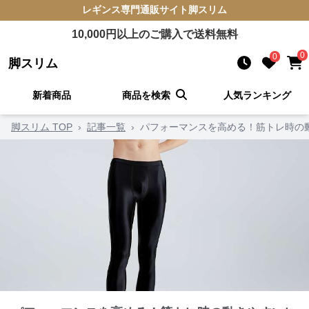
レギンス
専門通販サイト
脚スリム
10,000
円以上のご購入で送料無料
0
0
脚スリム
新着商品
商品を検索
人気ランキング
脚スリム TOP
›
記事一覧
›
パフォーマンスを高める！筋トレ時の