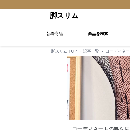
脚スリム
新着商品
商品を検索
脚スリム TOP
›
記事一覧
›
コーディネー
コーディネートの幅を広