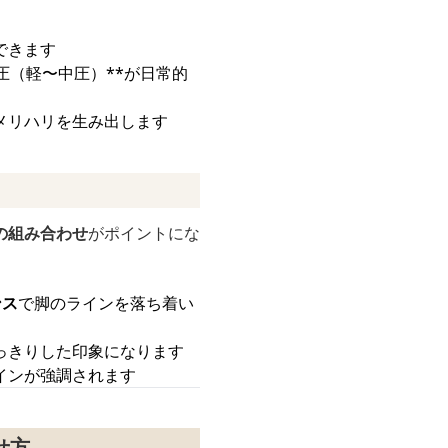
できます
圧（軽〜中圧）**が日常的
メリハリを生み出します
の組み合わせ
がポイントにな
ンス
で脚のラインを落ち着い
っきりした印象になります
インが強調されます
せ方