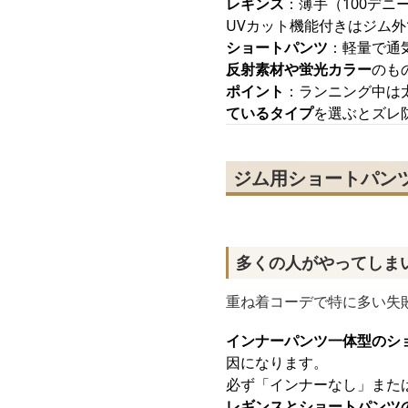
レギンス
：薄手（100デニ
UVカット機能付きはジム
ショートパンツ
：軽量で通
反射素材や蛍光カラー
のも
ポイント
：ランニング中は
ているタイプ
を選ぶとズレ
ジム用ショートパン
多くの人がやってしま
重ね着コーデで特に多い失
インナーパンツ一体型のシ
因になります。
必ず「インナーなし」また
レギンスとショートパンツ