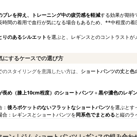
のブレを抑え、トレーニング中の疲労感を軽減
する効果が期待
長時間の着用で血行が気になる場合もあるため、**中程度の着
とりのあるシルエット
を選ぶと、レギンスとのコントラストが
気にするケースでの選び方
でのスタイリングを意識したい方は、
ショートパンツの丈と色
が長め（膝上10cm程度）のショートパンツ
＋
黒や濃色のレギ
合：
後ろポケットのないフラットなショートパンツ
を選ぶとす
場合：レギンスとショートパンツを
同系色でまとめる
と縦のラ
ーン｜ジム ショートパンツ レギンスの組み合わ