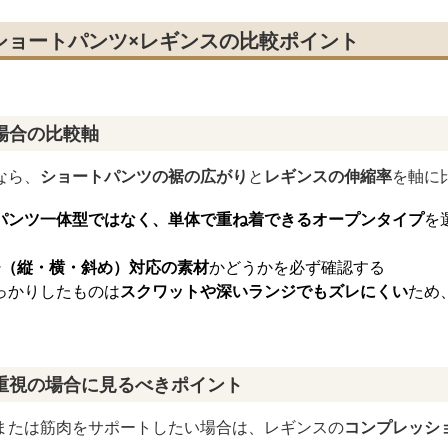
ショートパンツ×レギンスの比較ポイント
場合の比較軸
なら、
ショートパンツの裾の広がり
と
レギンスの伸縮率
を軸に
パンツ一体型ではなく、単体で重ね着できるオープンタイプ
を
チ（縦・横・斜め）対応の素材
かどうかを必ず確認する
っかりしたものは
スクワットや深いランジでもズレにくい
ため
重視の場合に見るべきポイント
または筋肉をサポートしたい場合は、レギンスの
コンプレッシ