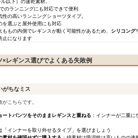
ール以下）の速乾素材。
外でのランニングにも対応できて便利
気性の高いランニングショーツタイプ。
のを選ぶと屋外使用にも対応
太ももの内側でレギンスが動く可能性があるため、
シリコング
防止になります
ツ×レギンス選びでよくある失敗例
いがちなミス
敗がこちらです。
ョートパンツをそのままレギンスと重ねる
：インナーが二重に
は「インナーを取り外せるタイプ」を選びましょう
の素材を確認せずに購入する
：綿素材は吸湿性は高いものの速