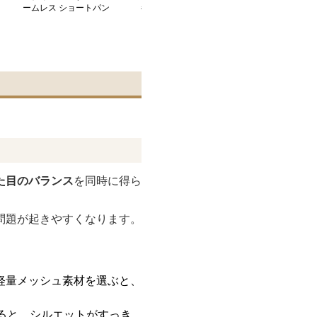
ームレス ショートパン
ギンス スポーツ用スト
ポーツ用高機能
ツ付き シアータイツ
レッチレギンス
グタイツ
た目のバランス
を同時に得ら
問題が起きやすくなります。
軽量メッシュ素材を選ぶと、
すると、シルエットがすっき