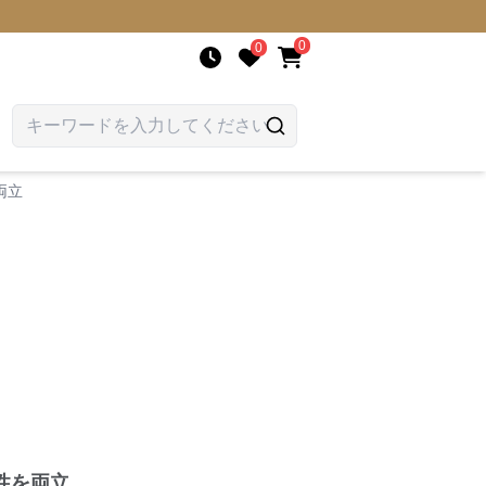
0
0
両立
性を両立