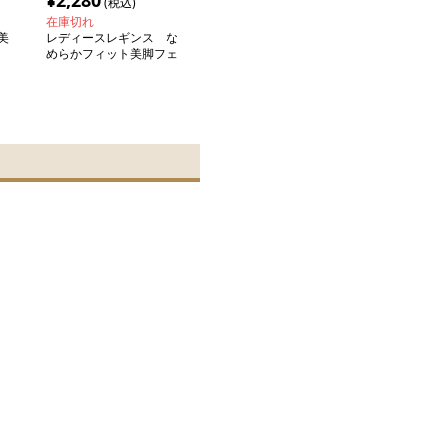
¥
2,280
(税込)
在庫切れ
美
レディースレギンス な
めらかフィット美脚フェ
イクタイツ