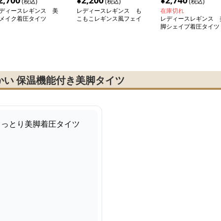
2,700
¥
2,200
¥
2,740
(税込)
(税込)
(税込)
ディースレギンス 美
レディースレギンス も
在庫切れ
メイク着圧タイツ
こもこレギンス風フェイ
レディースレギンス 
クタイツ
脚シェイプ着圧タイツ
かい 保温機能付き美脚タイツ