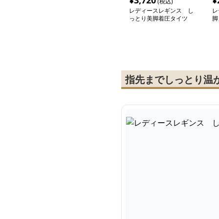
¥
3,720
¥
(税込)
レディースレギンス し
レ
っとり美脚着圧タイツ
脚
指先までしっとり温