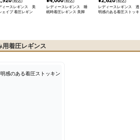
2,920
¥
4,000
¥
2,620
(税込)
(税込)
(税込)
ディースレギンス 美
レディースレギンス 睡
レディースレギンス 透
シェイプ 着圧レギン
眠時着圧レギンス 美脚
明感のある着圧ストッキ
スリムタイプ
ング
み用着圧レギンス