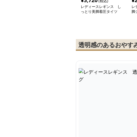
¥
3,720
¥
(税込)
レディースレギンス し
レ
っとり美脚着圧タイツ
脚
ス
透明感のあるおやす