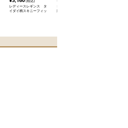
¥
3,160
¥
3,580
¥
3,120
(税込)
(税込)
(税込
レディースレギンス タ
レディースレギンス 美
レディースレギ
イダイ柄スキニーフィッ
脚シェイプ着圧タイツ
眠時美脚サポー
トレギンス
ギンス