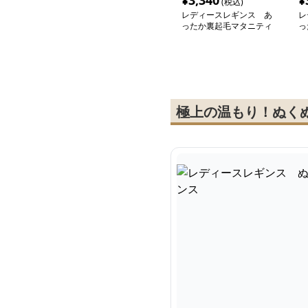
¥
3,340
¥
(税込)
レディースレギンス あ
レ
ったか裏起毛マタニティ
っ
レギンス
ギ
極上の温もり！ぬく