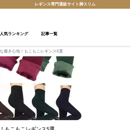
レギンス
専門通販サイト
脚スリム
人気ランキング
記事一覧
な履き心地！もこもこレギンス5選
！もこもこレギンス5選