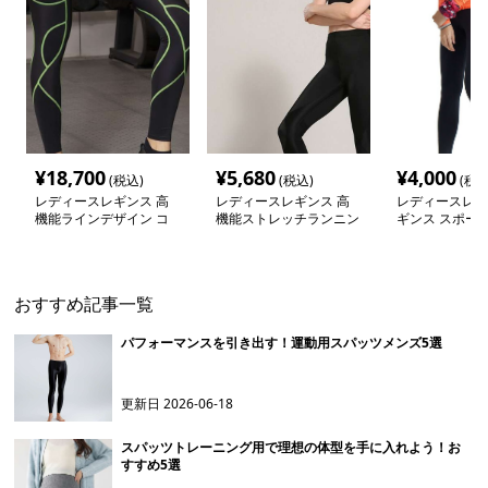
¥
18,700
¥
5,680
¥
4,000
(税込)
(税込)
(税込
レディースレギンス 高
レディースレギンス 高
レディースレデ
機能ラインデザイン コ
機能ストレッチランニン
ギンス スポー
ンプレッションタイツ
グタイツ
レッチレギンス
おすすめ記事一覧
パフォーマンスを引き出す！運動用スパッツメンズ5選
更新日
2026-06-18
スパッツトレーニング用で理想の体型を手に入れよう！お
すすめ5選