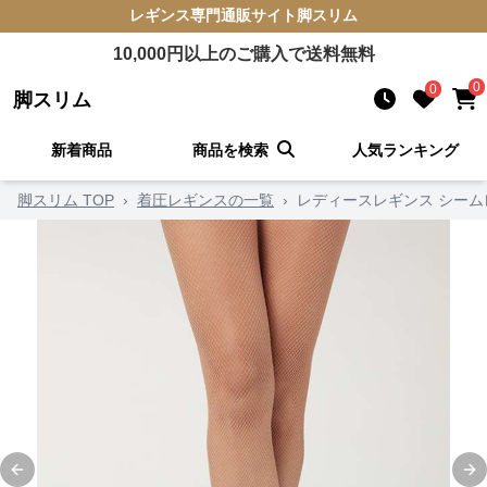
レギンス
専門通販サイト
脚スリム
10,000
円以上のご購入で送料無料
0
0
脚スリム
新着商品
商品を検索
人気ランキング
脚スリム TOP
›
着圧レギンスの一覧
›
レディースレギンス シー
Previous slide
Ne