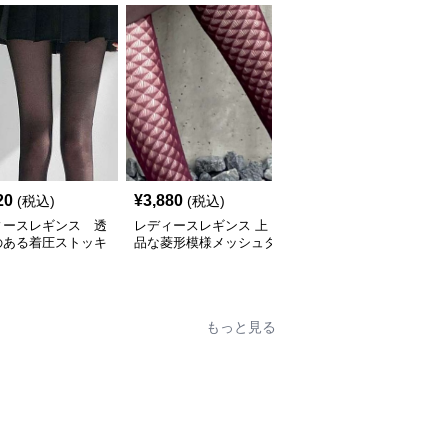
20
¥
3,880
¥
3,420
(税込)
(税込)
(税込)
ィースレギンス 透
レディースレギンス 上
レディースレギンス き
のある着圧ストッキ
品な菱形模様メッシュタ
らめき光る美脚網タイツ
イツ
もっと見る