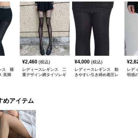
¥
2,460
¥
4,000
¥
2,6
(税込)
(税込)
ンス 睡
レディースレギンス 二
レディースレギンス 動
レデ
 美脚
重デザイン網タイツレギ
きやすい引き締め着圧レ
明感
ンス
ギンス
ング
すめアイテム