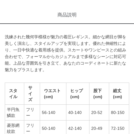
商品説明
洗練された幾何学模様が魅力の着圧レギンス。細かな網目が脚を
美しく演出し、スタイルアップを実現します。優れた伸縮性によ
り、一日中快適な着用感を提供。スカートやワンピースとの組み
合わせで、フォーマルからカジュアルまで多様なシーンに対応可
能。上品な雰囲気を引き立て、あなたのコーディネートに新たな
魅力をプラスします。
サ
スタ
ウエスト
ヒップ
股下
総丈
イ
イル
(cm)
(cm)
(cm)
(cm)
ズ
半円魚
フリ
56-140
40-140
20-52
80-150
鱗款
ー
菱形網
フリ
50-140
42-140
20-49
72-150
紋款
ー