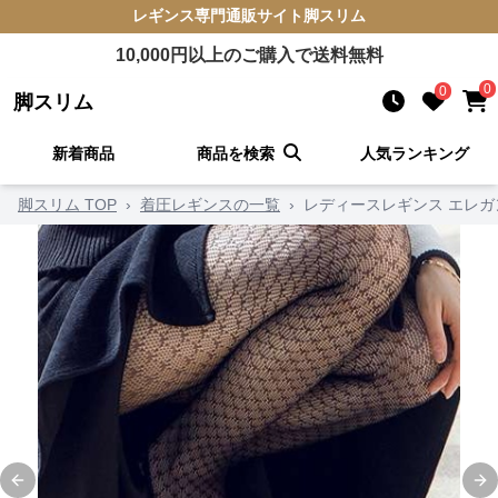
レギンス
専門通販サイト
脚スリム
10,000
円以上のご購入で送料無料
0
0
脚スリム
新着商品
商品を検索
人気ランキング
脚スリム TOP
›
着圧レギンスの一覧
›
レディースレギンス エレ
Previous slide
Ne