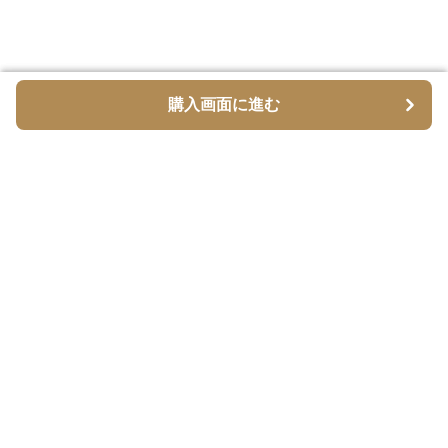
購入画面に進む
購入画面に進む
脚スリム
について
会社概要