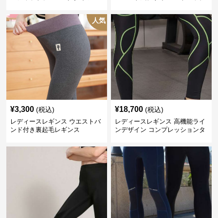
レギンス
人気
¥
3,300
¥
18,700
(税込)
(税込)
レディースレギンス ウエストバ
レディースレギンス 高機能ライ
ンド付き裏起毛レギンス
ンデザイン コンプレッションタ
イツ