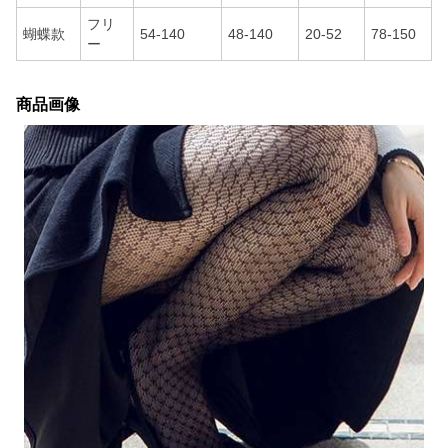
フリ
蝴蝶款
54-140
48-140
20-52
78-150
ー
商品画像