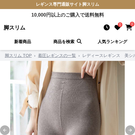
レギンス
専門通販サイト
脚スリム
10,000
円以上のご購入で送料無料
0
0
脚スリム
新着商品
商品を検索
人気ランキング
脚スリム TOP
›
着圧レギンスの一覧
›
レディースレギンス 美シ
Previous slide
Ne