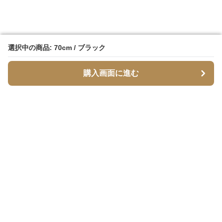
選択中の商品: 70cm / ブラック
選択中の商品: 70cm / ブラック
購入画面に進む
購入画面に進む
脚スリム
について