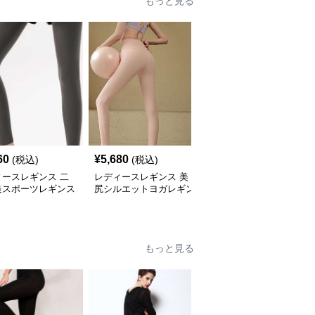
もっと見る
60
¥
5,680
¥
10,300
(税込)
(税込)
(税込)
ィースレギンス 二
レディースレギンス 美
レディースレギンス 高
造スポーツレギンス
尻シルエットヨガレギン
弾力ヨガレギンス
ス
もっと見る