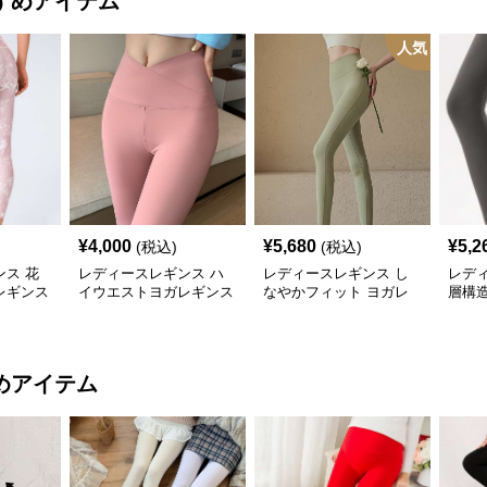
すめアイテム
人気
¥
4,000
¥
5,680
¥
5,2
(税込)
(税込)
ス 花
レディースレギンス ハ
レディースレギンス し
レデ
レギンス
イウエストヨガレギンス
なやかフィット ヨガレ
層構
ギンス
めアイテム