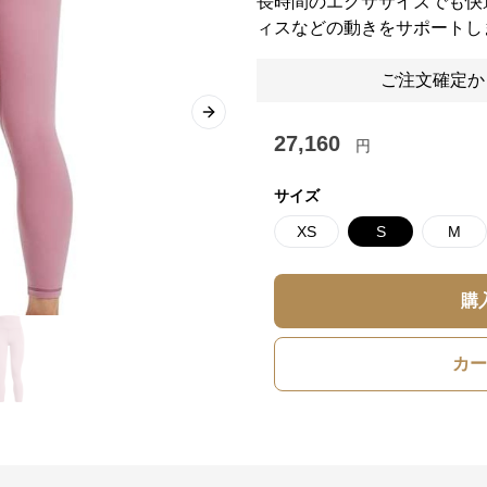
長時間のエクササイズでも快
ィスなどの動きをサポートし
ご注文確定か
Next slide
27,160
円
サイズ
XS
S
M
購
カー