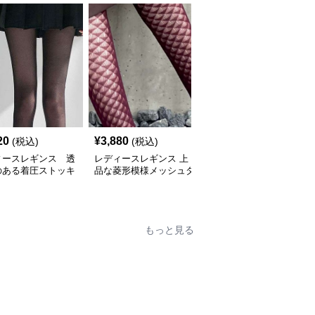
20
¥
3,880
¥
3,420
(税込)
(税込)
(税込)
ィースレギンス 透
レディースレギンス 上
レディースレギンス き
のある着圧ストッキ
品な菱形模様メッシュタ
らめき光る美脚網タイツ
イツ
もっと見る