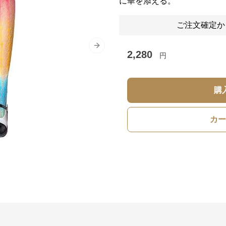
に華を添える。
ご注文確定か
Next slide
2,280
円
購
カー