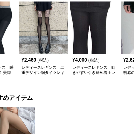
¥
2,460
¥
4,000
¥
2,6
(税込)
(税込)
ンス 睡
レディースレギンス 二
レディースレギンス 動
レデ
 美脚
重デザイン網タイツレギ
きやすい引き締め着圧レ
明感
ンス
ギンス
ング
すめアイテム