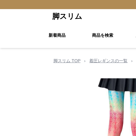
脚スリム
新着商品
商品を検索
脚スリム TOP
›
着圧レギンスの一覧
›