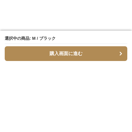
選択中の商品: M / ブラック
選択中の商品: M / ブラック
購入画面に進む
購入画面に進む
脚スリム
について