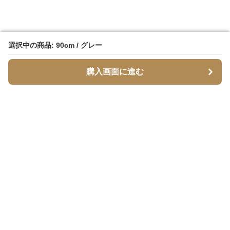
選択中の商品: 90cm / グレー
選択中の商品: 90cm / グレー
購入画面に進む
購入画面に進む
脚スリム
について