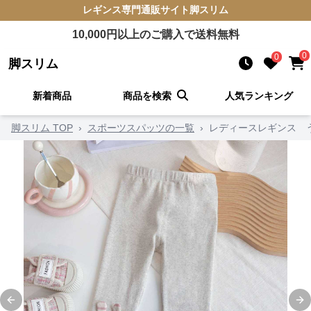
レギンス
専門通販サイト
脚スリム
10,000
円以上のご購入で送料無料
0
0
脚スリム
新着商品
商品を検索
人気ランキング
脚スリム TOP
›
スポーツスパッツの一覧
›
レディースレギンス 
Previous slide
Ne