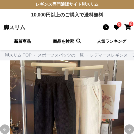
レギンス
専門通販サイト
脚スリム
10,000
円以上のご購入で送料無料
0
0
脚スリム
新着商品
商品を検索
人気ランキング
脚スリム TOP
›
スポーツスパッツの一覧
›
レディースレギンス 
Previous slide
Ne