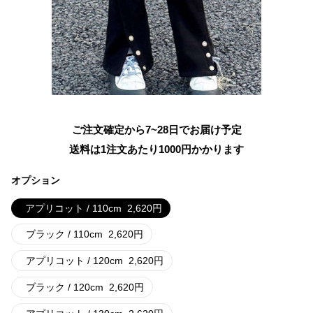
ご注文確定から7~28日でお届け予定
送料は1注文あたり
1000
円かかります
オプション
アプリコット / 110cm
2,620
円
ブラック / 110cm
2,620
円
アプリコット / 120cm
2,620
円
ブラック / 120cm
2,620
円