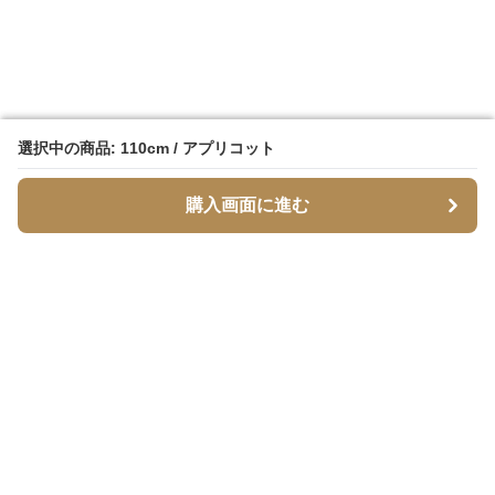
選択中の商品: 110cm / アプリコット
選択中の商品: 110cm / アプリコット
購入画面に進む
購入画面に進む
脚スリム
について