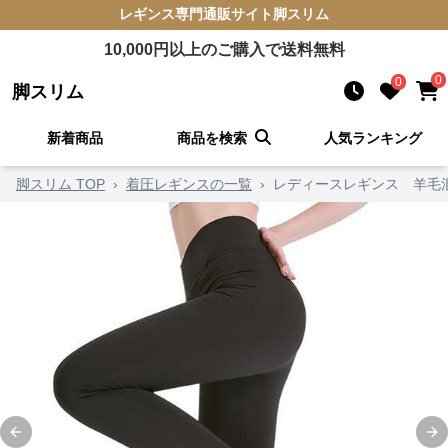
レギンス
専門通販サイト
脚スリム
10,000
円以上のご購入で送料無料
0
0
脚スリム
新着商品
商品を検索
人気ランキング
脚スリム TOP
›
着圧レギンスの一覧
›
レディースレギンス 羊毛
Previous slide
Ne