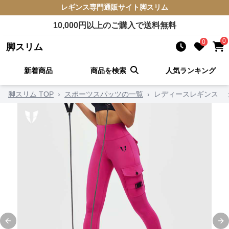
レギンス
専門通販サイト
脚スリム
10,000
円以上のご購入で送料無料
0
0
脚スリム
新着商品
商品を検索
人気ランキング
脚スリム TOP
›
スポーツスパッツの一覧
›
レディースレギンス 
Previous slide
Ne