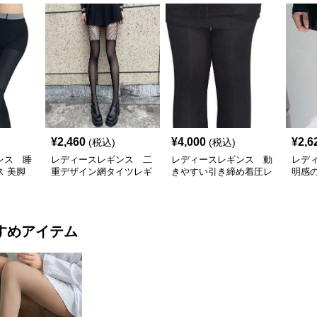
¥
2,460
¥
4,000
¥
2,6
(税込)
(税込)
ンス 睡
レディースレギンス 二
レディースレギンス 動
レデ
 美脚
重デザイン網タイツレギ
きやすい引き締め着圧レ
明感
ンス
ギンス
ング
すめアイテム