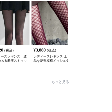
20
¥
3,880
¥
3,420
(税込)
(税込)
(税込)
ィースレギンス 透
レディースレギンス 上
レディースレギンス き
のある着圧ストッキ
品な菱形模様メッシュタ
らめき光る美脚網タイツ
イツ
もっと見る