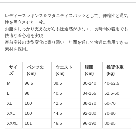
レディースレギンス＆マタニティスパッツとして、伸縮性と通気
性を両立させた一枚。
お腹をしっかり支えながらも圧迫感が少なく、長時間の着用でも
快適な着心地を実現。
産前産後の体型変化に寄り添い、年間を通して快適に着用できる
素材を採用。
サイ
パンツ丈
ウエスト
腹囲
推奨体重
ズ
(cm)
(cm)
(cm)
(kg)
M
96.5
38.5
80-140
40-52.5
L
98
40.5
84-155
52.5-60
XL
100
42.5
88-170
60-70
XXL
100
44.5
92-180
70-80
XXXL
101
46.5
96-190
80-95