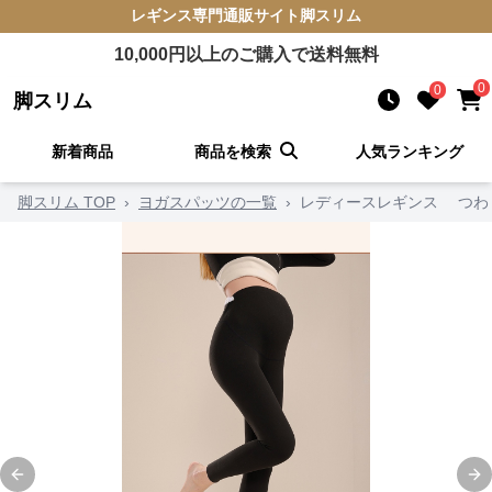
レギンス
専門通販サイト
脚スリム
10,000
円以上のご購入で送料無料
0
0
脚スリム
新着商品
商品を検索
人気ランキング
脚スリム TOP
›
ヨガスパッツの一覧
›
レディースレギンス つわ
Previous slide
Ne