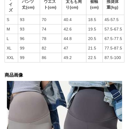
パンツ
ウエス
太もも周
裾幅
推奨体
イ
丈(cm)
ト(cm)
り(cm)
(cm)
重(kg)
ズ
S
93
70
40.4
18.5
45-57.5
M
93
74
42.6
19.5
57.5-67.5
L
96
78
44.8
20.5
67.5-77.5
XL
99
82
47
21.5
77.5-87.5
XXL
99
86
49.2
22.5
87.5-100
商品画像