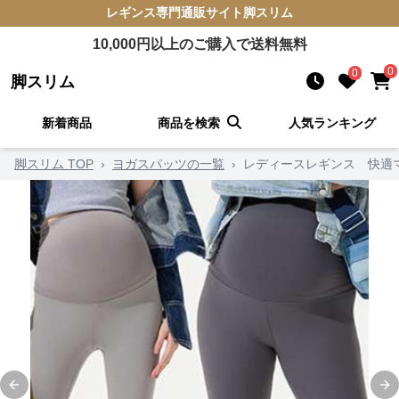
レギンス
専門通販サイト
脚スリム
10,000
円以上のご購入で送料無料
0
0
脚スリム
新着商品
商品を検索
人気ランキング
脚スリム TOP
›
ヨガスパッツの一覧
›
レディースレギンス 快適
Previous slide
Ne