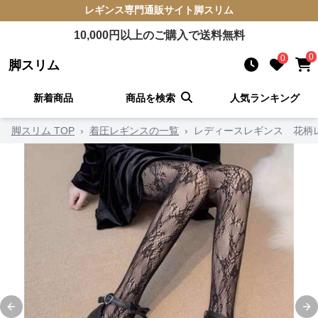
レギンス
専門通販サイト
脚スリム
10,000
円以上のご購入で送料無料
0
0
脚スリム
新着商品
商品を検索
人気ランキング
脚スリム TOP
›
着圧レギンスの一覧
›
レディースレギンス 花柄
Previous slide
Ne