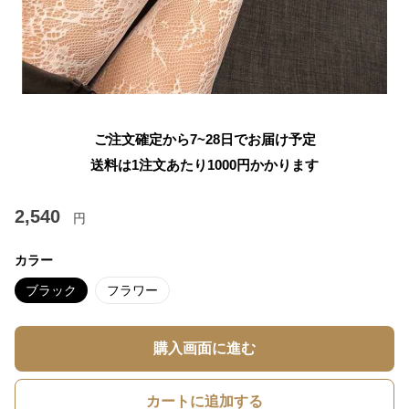
ご注文確定から7~28日でお届け予定
送料は1注文あたり
1000
円かかります
2,540
円
カラー
ブラック
フラワー
購入画面に進む
カートに追加する