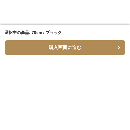
選択中の商品: 70cm / ブラック
選択中の商品: 70cm / ブラック
購入画面に進む
購入画面に進む
脚スリム
について