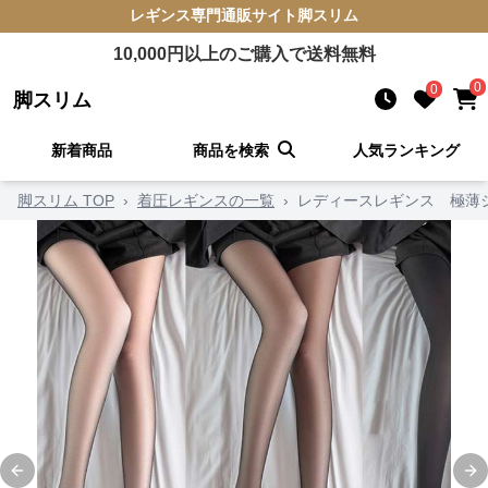
レギンス
専門通販サイト
脚スリム
10,000
円以上のご購入で送料無料
0
0
脚スリム
新着商品
商品を検索
人気ランキング
脚スリム TOP
›
着圧レギンスの一覧
›
レディースレギンス 極薄
Previous slide
Ne