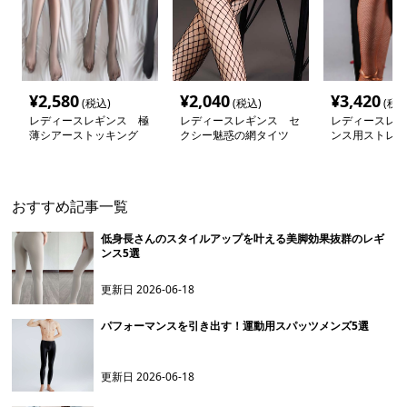
¥
2,580
¥
2,040
¥
3,420
(税込)
(税込)
(税込
レディースレギンス 極
レディースレギンス セ
レディースレギ
薄シアーストッキング
クシー魅惑の網タイツ
ンス用ストレッ
ツ
おすすめ記事一覧
低身長さんのスタイルアップを叶える美脚効果抜群のレギ
ンス5選
更新日
2026-06-18
パフォーマンスを引き出す！運動用スパッツメンズ5選
更新日
2026-06-18