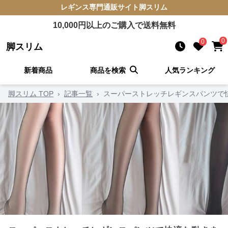
レギンス
専門通販サイト
脚スリム
10,000
円以上のご購入で送料無料
0
0
脚スリム
新着商品
商品を検索
人気ランキング
脚スリム TOP
›
記事一覧
›
スーパーストレッチレギンスパンツで