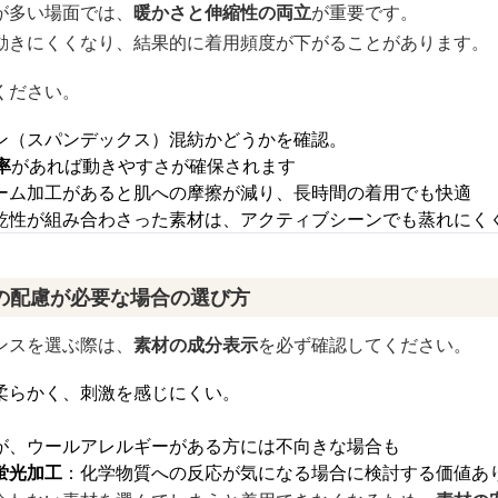
が多い場面では、
暖かさと伸縮性の両立
が重要です。
動きにくくなり、結果的に着用頻度が下がることがあります。
ください。
ン（スパンデックス）混紡かどうかを確認。
率
があれば動きやすさが確保されます
ーム加工があると肌への摩擦が減り、長時間の着用でも快適
乾性が組み合わさった素材は、アクティブシーンでも蒸れにく
の配慮が必要な場合の選び方
ンスを選ぶ際は、
素材の成分表示
を必ず確認してください。
柔らかく、刺激を感じにくい。
が、ウールアレルギーがある方には不向きな場合も
蛍光加工
：化学物質への反応が気になる場合に検討する価値あ