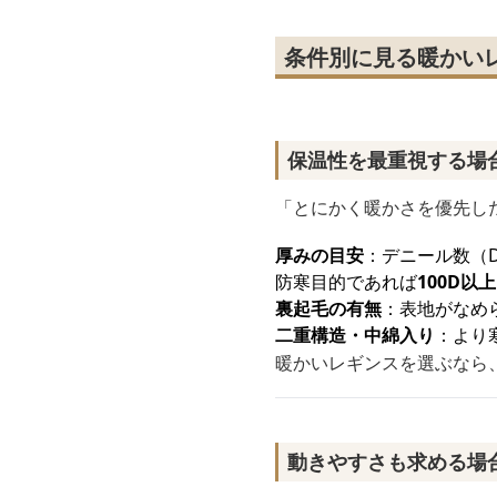
条件別に見る暖かい
保温性を最重視する場
「とにかく暖かさを優先し
厚みの目安
：デニール数（
防寒目的であれば
100D以上
裏起毛の有無
：表地がなめ
二重構造・中綿入り
：より
暖かいレギンスを選ぶなら
動きやすさも求める場