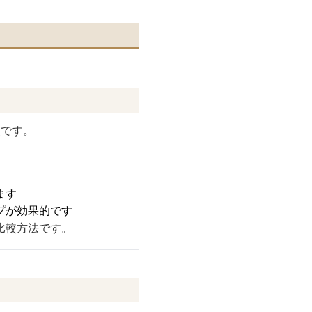
点です。
ます
プが効果的です
比較方法です。