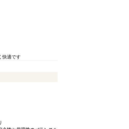
く快適です
り