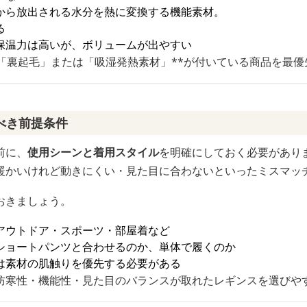
から放出される水分を熱に変換する機能素材。
る
保温力は高いが、ボリュームが出やすい
*「裏起毛」または「吸湿発熱素材」**が付いている商品を最
べき前提条件
前に、
使用シーンと着用スタイル
を明確にしておく必要があり
暖かいけれど動きにくい・見た目に合わないといったミスマッ
おきましょう。
アウトドア・スポーツ・部屋着など
ショートパンツと合わせるのか、単体で履くのか
は素材の肌触りを優先する必要がある
防寒性・機能性・見た目のバランスが取れたレギンスを選びや