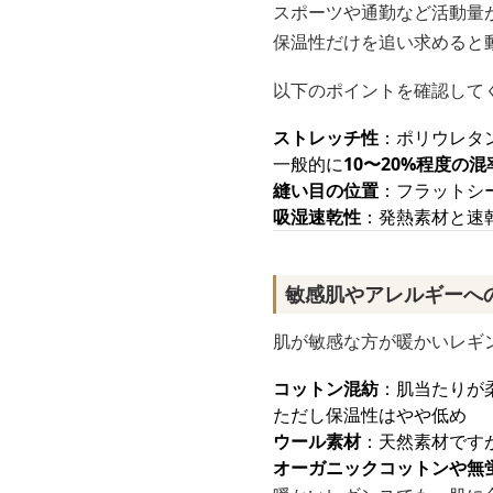
スポーツや通勤など活動量
保温性だけを追い求めると
以下のポイントを確認して
ストレッチ性
：ポリウレタ
一般的に
10〜20%程度の混
縫い目の位置
：フラットシ
吸湿速乾性
：発熱素材と速
敏感肌やアレルギーへ
肌が敏感な方が暖かいレギ
コットン混紡
：肌当たりが
ただし保温性はやや低め
ウール素材
：天然素材です
オーガニックコットンや無