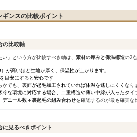
レギンスの比較ポイント
合の比較軸
たい」という方が比較すべき軸は、
素材の厚みと保温構造
の2
D）が高いほど生地が厚く、保温性が上がります。
を目安にすると安心です
らかでも、裏面が起毛加工されていれば体温を逃しにくくなり
寒冷な環境に対応する場合、二重構造や薄い中綿が入ったタイ
、
デニール数＋裏起毛の組み合わせ
を確認するのが最も確実な
合に見るべきポイント