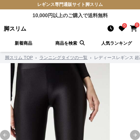
レギンス
専門通販サイト
脚スリム
10,000
円以上のご購入で送料無料
0
0
脚スリム
新着商品
商品を検索
人気ランキング
脚スリム TOP
›
ランニングタイツの一覧
›
レディースレギンス 
Previous slide
Ne