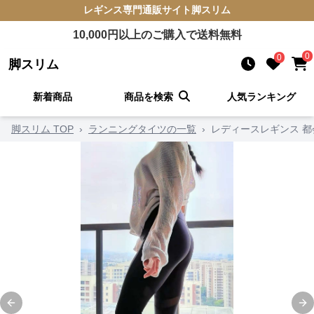
レギンス
専門通販サイト
脚スリム
10,000
円以上のご購入で送料無料
0
0
脚スリム
新着商品
商品を検索
人気ランキング
脚スリム TOP
›
ランニングタイツの一覧
›
レディースレギンス 
Previous slide
Ne