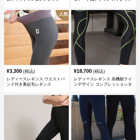
レギンス
人気
¥
3,300
¥
18,700
(税込)
(税込)
レディースレギンス ウエストバ
レディースレギンス 高機能ライ
ンド付き裏起毛レギンス
ンデザイン コンプレッションタ
イツ