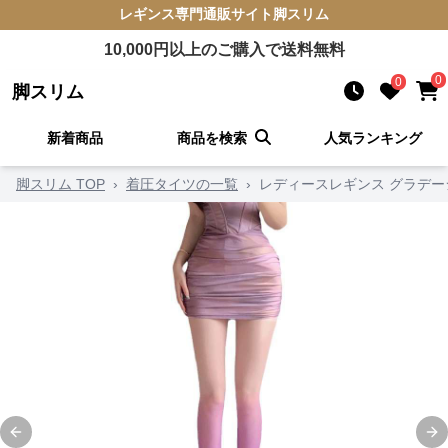
レギンス
専門通販サイト
脚スリム
10,000
円以上のご購入で送料無料
0
0
脚スリム
新着商品
商品を検索
人気ランキング
脚スリム TOP
›
着圧タイツの一覧
›
レディースレギンス グラデー
Previous slide
Ne