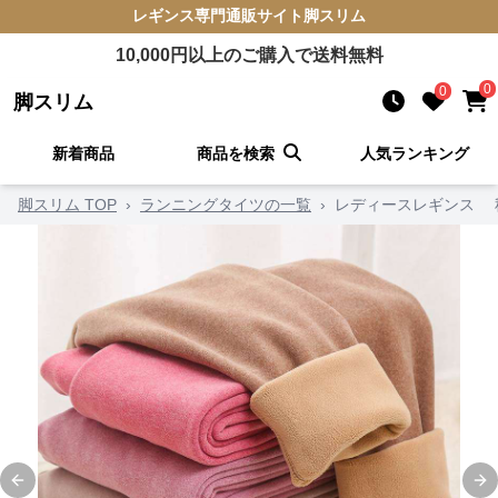
レギンス
専門通販サイト
脚スリム
10,000
円以上のご購入で送料無料
0
0
脚スリム
新着商品
商品を検索
人気ランキング
脚スリム TOP
›
ランニングタイツの一覧
›
レディースレギンス 
Previous slide
Ne