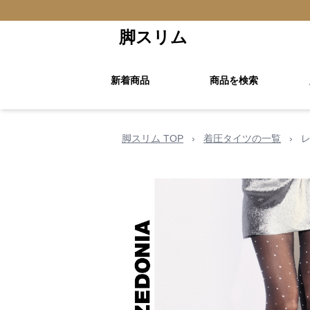
脚スリム
新着商品
商品を検索
脚スリム TOP
›
着圧タイツの一覧
›