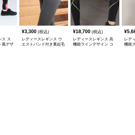
¥
3,300
¥
18,700
¥
5,6
(税込)
(税込)
ス ス
レディースレギンス ウ
レディースレギンス 高
レデ
ト風デザ
エストバンド付き裏起毛
機能ラインデザイン コ
機能
レギン
レギンス
ンプレッションタイツ
グタ