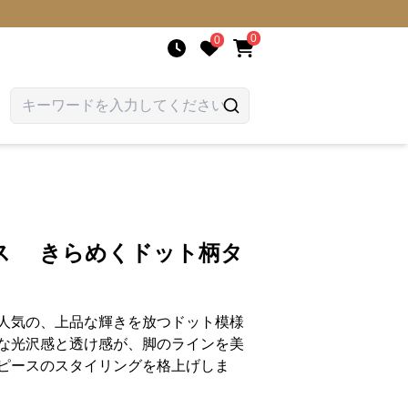
0
0
ス きらめくドット柄タ
人気の、上品な輝きを放つドット模様
な光沢感と透け感が、脚のラインを美
ピースのスタイリングを格上げしま