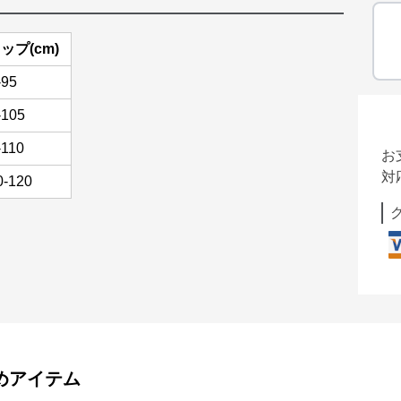
ップ(cm)
-95
-105
-110
お
対
0-120
めアイテム