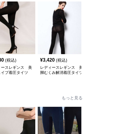
80
¥
3,420
¥
3,040
(税込)
(税込)
(税込)
ィースレギンス 美
レディースレギンス 美
レディースレギンス 美
ェイプ着圧タイツ
脚むくみ解消着圧タイツ
脚引き締め着圧タイツ
もっと見る
人