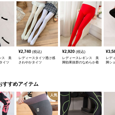
¥
2,740
¥
2,920
¥
3,5
(税込)
(税込)
ンス 美
レディースタイツ透け感
レディースレギンス 美
レデ
タイツ
さわやかタイツ
脚効果抜群のなめらか着
脚シ
圧タイツ
おすすめアイテム
人気