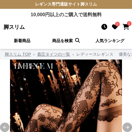
レギンス
専門通販サイト
脚スリム
10,000
円以上のご購入で送料無料
0
0
脚スリム
新着商品
商品を検索
人気ランキング
脚スリム TOP
›
着圧タイツの一覧
›
レディースレギンス 優美な
Previous slide
Ne