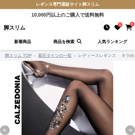
レギンス
専門通販サイト
脚スリム
10,000
円以上のご購入で送料無料
0
0
脚スリム
新着商品
商品を検索
人気ランキング
脚スリム TOP
›
着圧タイツの一覧
›
レディースレギンス キラめ
Previous slide
Ne