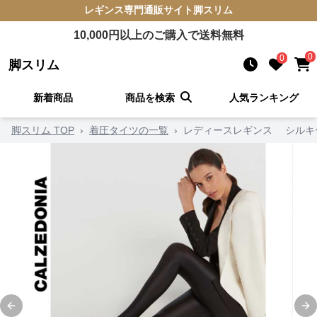
レギンス
専門通販サイト
脚スリム
10,000
円以上のご購入で送料無料
0
0
脚スリム
新着商品
商品を検索
人気ランキング
脚スリム TOP
›
着圧タイツの一覧
›
レディースレギンス シルキ
Previous slide
Ne