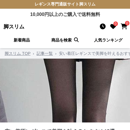
レギンス
専門通販サイト
脚スリム
10,000
円以上のご購入で送料無料
0
0
脚スリム
新着商品
商品を検索
人気ランキング
脚スリム TOP
›
記事一覧
›
安い着圧レギンスで美脚を叶えるおすす