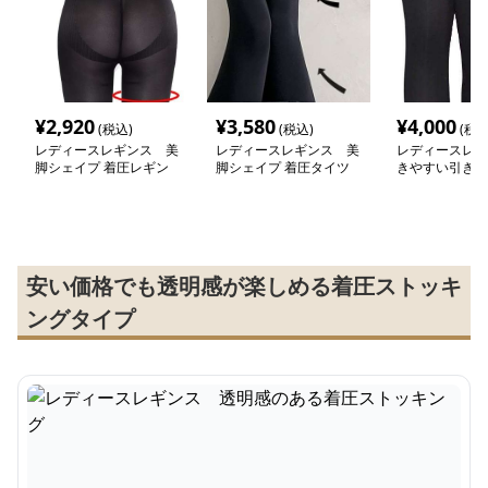
¥
2,920
¥
3,580
¥
4,000
(税込)
(税込)
(税込
レディースレギンス 美
レディースレギンス 美
レディースレギ
脚シェイプ 着圧レギン
脚シェイプ 着圧タイツ
きやすい引き締
ス
ギンス
安い価格でも透明感が楽しめる着圧ストッキ
ングタイプ