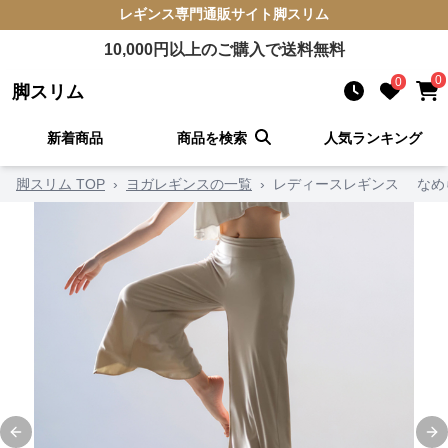
レギンス
専門通販サイト
脚スリム
10,000
円以上のご購入で送料無料
0
0
脚スリム
新着商品
商品を検索
人気ランキング
脚スリム TOP
›
ヨガレギンスの一覧
›
レディースレギンス なめ
Previous slide
Ne