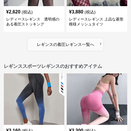
¥
2,620
¥
3,880
(税込)
(税込)
レディースレギンス 透明感の
レディースレギンス 上品な菱形
ある着圧ストッキング
模様メッシュタイツ
›
レギンス
の
着圧レギンス
一覧へ
レギンススポーツレギンスのおすすめアイテム
¥
3,160
¥
3,300
(税込)
(税込)